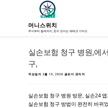
내
용
으
로
머니스위치
바
로
주식부터 절세까지, 돈이 모이는 재테크 가이드
가
기
실손보험 청구 병원,에서 
구,
작성일자
2월 13, 2026
글쓴이
관리자
실손보험 청구 병원 방문, 실손24 앱
실손보험 청구 방법이 완전히 바뀌