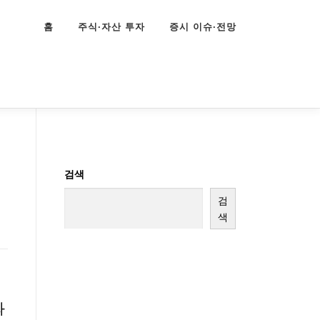
홈
주식·자산 투자
증시 이슈·전망
검색
검
색
와