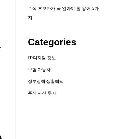
주식 초보자가 꼭 알아야 할 용어 5가
지
Categories
받
IT·디지털 정보
보험·자동차
후
정부정책·생활혜택
주식·자산 투자
영
다