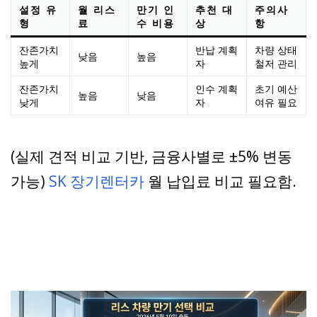
설정 유
월 리스
만기 인
추천 대
주의사
형
료
수 비용
상
항
잔존가치
반납 계획
차량 상태
낮음
높음
높게
자
철저 관리
잔존가치
인수 계획
초기 예산
높음
낮음
낮게
자
여유 필요
(실제 견적 비교 기반, 금융사별로 ±5% 변동
가능)
SK 장기렌터카
월 납입료 비교 필요함.