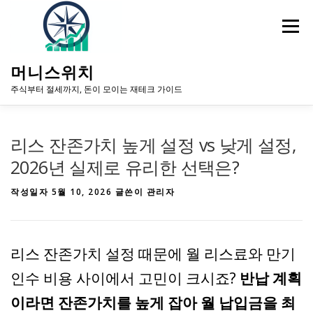
내
용
메뉴
으
로
바
머니스위치
로
주식부터 절세까지, 돈이 모이는 재테크 가이드
가
기
홈
주식·자산 투자
증시 이슈·전망
리스 잔존가치 높게 설정 vs 낮게 설정,
2026년 실제로 유리한 선택은?
작성일자
5월 10, 2026
글쓴이
관리자
리스 잔존가치 설정 때문에 월 리스료와 만기
인수 비용 사이에서 고민이 크시죠?
반납 계획
이라면 잔존가치를 높게 잡아 월 납입금을 최