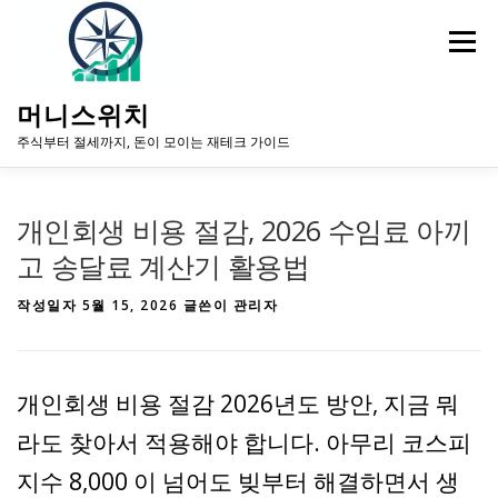
내
용
메뉴
으
로
바
머니스위치
로
주식부터 절세까지, 돈이 모이는 재테크 가이드
가
기
홈
주식·자산 투자
증시 이슈·전망
개인회생 비용 절감, 2026 수임료 아끼
고 송달료 계산기 활용법
작성일자
5월 15, 2026
글쓴이
관리자
개인회생 비용 절감 2026년도 방안, 지금 뭐
라도 찾아서 적용해야 합니다. 아무리 코스피
지수 8,000 이 넘어도 빚부터 해결하면서 생