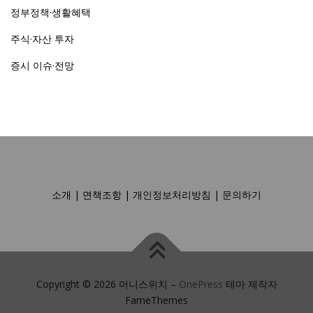
정부정책·생활혜택
주식·자산 투자
증시 이슈·전망
소개
|
면책조항
|
개인정보처리방침
|
문의하기
Copyright © 2026 머니스위치
–
OnePress
테마 제작자
FameThemes